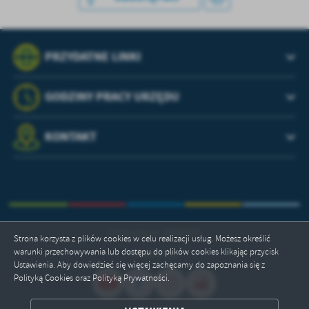
PRZYDATNE LINKI
GODZINY PRACY URZĘDU
KONTAKT
Odwiedzin: 3398535
Strona korzysta z plików cookies w celu realizacji usług. Możesz określić
warunki przechowywania lub dostępu do plików cookies klikając przycisk
Online: 12
Ustawienia. Aby dowiedzieć się więcej zachęcamy do zapoznania się z
Polityką Cookies oraz Polityką Prywatności.
ZAPISZ WYBRANE