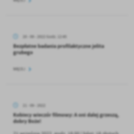
WIĘCEJ
20 - 09 - 2022 Godz. 12:45
Bezpłatne badania profilaktyczne jelita
grubego
WIĘCEJ
21 - 09 - 2022
Kobiecy wieczór filmowy: A oni dalej grzeszą,
dobry Boże!
21 września 2022, godz. 18.00 | bilet: 18 złotych