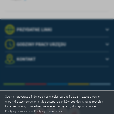
PRZYDATNE LINKI
GODZINY PRACY URZĘDU
KONTAKT
Odwiedzin: 3398763
Strona korzysta z plików cookies w celu realizacji usług. Możesz określić
warunki przechowywania lub dostępu do plików cookies klikając przycisk
Online: 1
Ustawienia. Aby dowiedzieć się więcej zachęcamy do zapoznania się z
Polityką Cookies oraz Polityką Prywatności.