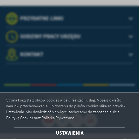
PRZYDATNE LINKI
GODZINY PRACY URZĘDU
KONTAKT
Odwiedzin: 3396758
Strona korzysta z plików cookies w celu realizacji usług. Możesz określić
warunki przechowywania lub dostępu do plików cookies klikając przycisk
Online: 12
Ustawienia. Aby dowiedzieć się więcej zachęcamy do zapoznania się z
Polityką Cookies oraz Polityką Prywatności.
ZAPISZ WYBRANE
USTAWIENIA