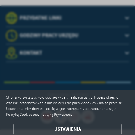
PRZYDATNE LINKI
GODZINY PRACY URZĘDU
KONTAKT
Odwiedzin: 3395909
Strona korzysta z plików cookies w celu realizacji usług. Możesz określić
warunki przechowywania lub dostępu do plików cookies klikając przycisk
Online: 15
Ustawienia. Aby dowiedzieć się więcej zachęcamy do zapoznania się z
Polityką Cookies oraz Polityką Prywatności.
ZAPISZ WYBRANE
USTAWIENIA