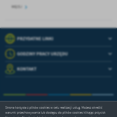
WIĘCEJ
PRZYDATNE LINKI
GODZINY PRACY URZĘDU
KONTAKT
Odwiedzin: 3396403
Strona korzysta z plików cookies w celu realizacji usług. Możesz określić
warunki przechowywania lub dostępu do plików cookies klikając przycisk
Online: 2