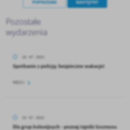
POPRZEDNI
NASTĘPNY
Pozostałe
wydarzenia
18 - 07 - 2023
Spotkanie z policją: bezpieczne wakacje!
WIĘCEJ
19 - 07 - 2023
Dla grup kolonijnych - poznaj tajniki kosmosu