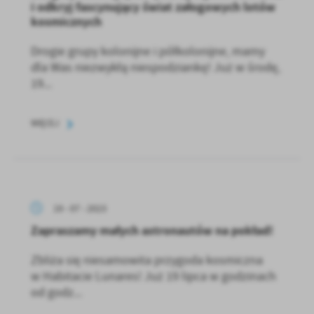
i odkryj fascynujący świat załogowych lotów
kosmicznych
Drogie grupy kolonijne i półkolonijne, mamy
dla Was niezwykłą niespodziankę! Już w środę,
19...
WIĘCEJ
19 - 07 - 2023
Zapraszamy małych astronautów na pokład!
Zbliża się niesamowita przygoda kosmiczna
w Habitacie Lunares! Już 19 lipca w godzinach
od godz...