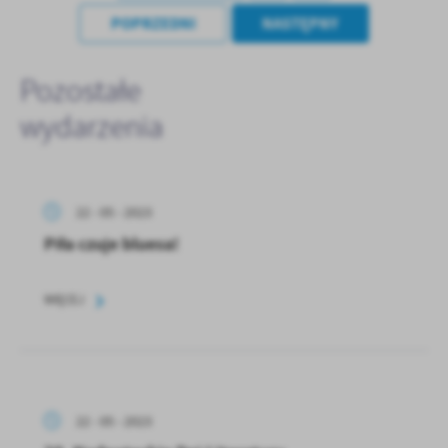
POPRZEDNI
NASTĘPNY
Pozostałe
wydarzenia
22 - 05 - 2023
Piła czuje bluesa!
WIĘCEJ
22 - 05 - 2023