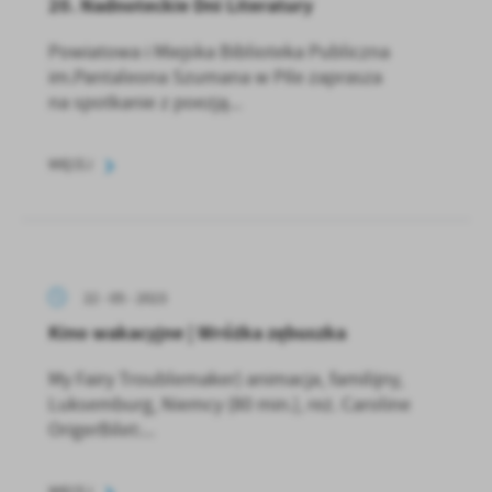
20. Nadnoteckie Dni Literatury
Powiatowa i Miejska Biblioteka Publiczna
im.Pantaleona Szumana w Pile zaprasza
na spotkanie z poezją...
WIĘCEJ
22 - 05 - 2023
Kino wakacyjne | Wróżka zębuszka
My Fairy Troublemaker) animacja, familijny,
Luksemburg, Niemcy (80 min.), reż. Caroline
OrigerBilet:...