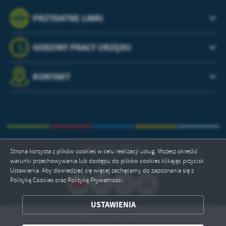
PRZYDATNE LINKI
GODZINY PRACY URZĘDU
KONTAKT
Odwiedzin: 3398371
Strona korzysta z plików cookies w celu realizacji usług. Możesz określić
warunki przechowywania lub dostępu do plików cookies klikając przycisk
Online: 8
Ustawienia. Aby dowiedzieć się więcej zachęcamy do zapoznania się z
Polityką Cookies oraz Polityką Prywatności.
ZAPISZ WYBRANE
USTAWIENIA
ODRZUĆ WSZYSTKIE
Copyright by pila.pl