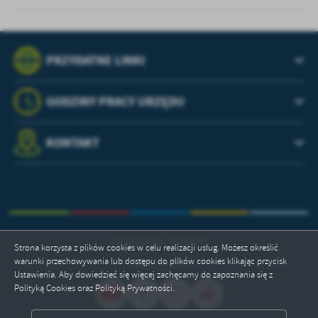
PRZYDATNE LINKI
GODZINY PRACY URZĘDU
KONTAKT
Odwiedzin: 3396376
Strona korzysta z plików cookies w celu realizacji usług. Możesz określić
warunki przechowywania lub dostępu do plików cookies klikając przycisk
Online: 12
Ustawienia. Aby dowiedzieć się więcej zachęcamy do zapoznania się z
ZAPISZ WYBRANE
Polityką Cookies oraz Polityką Prywatności.