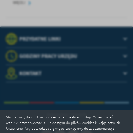
WIĘCEJ
PRZYDATNE LINKI
GODZINY PRACY URZĘDU
KONTAKT
Odwiedzin: 3396675
Strona korzysta z plików cookies w celu realizacji usług. Możesz określić
warunki przechowywania lub dostępu do plików cookies klikając przycisk
Online: 19
Ustawienia. Aby dowiedzieć się więcej zachęcamy do zapoznania się z