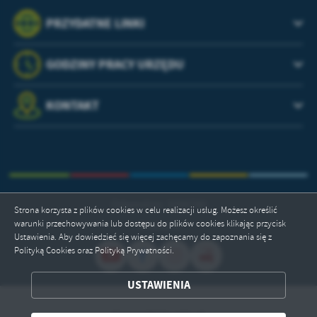
PRZYDATNE LINKI
GODZINY PRACY URZĘDU
KONTAKT
Odwiedzin: 3398780
Strona korzysta z plików cookies w celu realizacji usług. Możesz określić
warunki przechowywania lub dostępu do plików cookies klikając przycisk
Online: 5
Ustawienia. Aby dowiedzieć się więcej zachęcamy do zapoznania się z
Polityką Cookies oraz Polityką Prywatności.
ZAPISZ WYBRANE
USTAWIENIA
ODRZUĆ WSZYSTKIE
Copyright by pila.pl