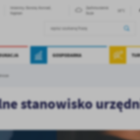
Imieniny: Dorota, Konrad,
Zachmurzenie
18°C
Kajetan
Duże
EDUKACJA
GOSPODARKA
TUR
dnicze
ne stanowisko urzędn