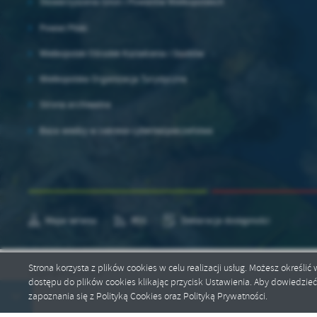
Stowarzyszenie Gmin i Powiatów Wielkopolskich
Powiat Pilski
Wielkopolski Ośrodek Kształcenia i Studiów
Wielkopolska Organizacja Turystyczna
Strona archiwalna
Baza wiedzy w zakresie cyberbezpieczeństwa
Mapa serwisu
RSS
Deklaracja dostępności
Strona korzysta z plików cookies w celu realizacji usług. Możesz określi
Copyright by pila.pl
dostępu do plików cookies klikając przycisk Ustawienia. Aby dowiedzie
zapoznania się z Polityką Cookies oraz Polityką Prywatności.