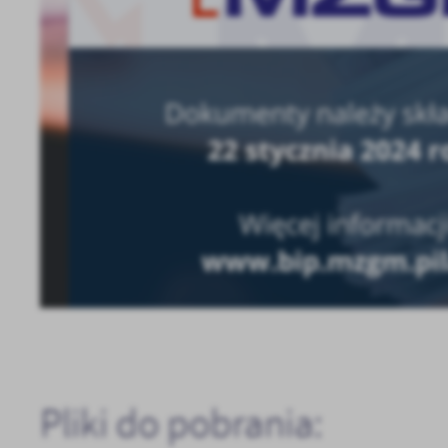
Sz
ws
N
Ni
um
Pl
Wi
Tw
co
F
Te
Ci
Dz
Wi
na
zg
fu
A
Pliki do pobrania:
An