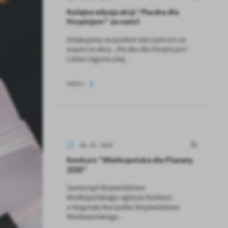
Kolejna edycja akcji “Paczka dla
Hospicjum” za nami!
Dziękujemy wszystkim darczyńcom za
wsparcie akcji „Paczka dla Hospicjum”.
Celem tegorocznej...
WIĘCEJ
08 - 01 - 2024
Konkurs "Wielkopolska dla Planety
2030”
Samorząd Województwa
Wielkopolskiego ogłasza Konkurs
o Nagrodę Marszałka Województwa
Wielkopolskiego...