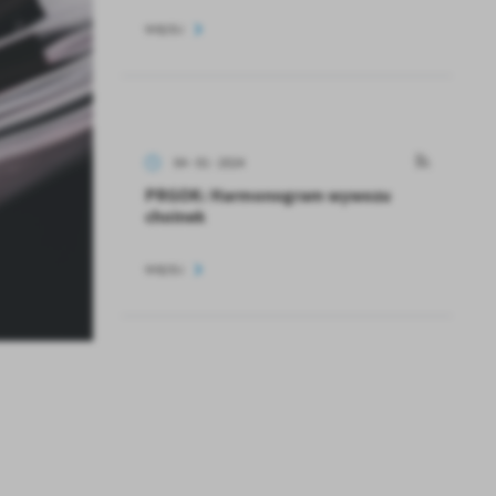
WIĘCEJ
04 - 01 - 2024
PRGOK: Harmonogram wywozu
choinek
a
kom
WIĘCEJ
z
ci