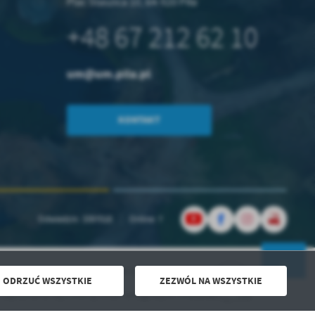
Plac Staszica 10, 64-920 Piła
+48
67 212 62 10
um@um.pila.pl
KONTAKT
Odwiedzin: 3397018
Online: 7
Powered by
2ClickPortal® - Portale nowej generacji
ODRZUĆ WSZYSTKIE
ZEZWÓL NA WSZYSTKIE
ia się z ofertą lokali usługowych, mieszkań i garaży.
DO GÓRY