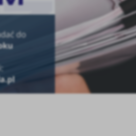
anujemy Twoją prywatność. Możesz zmienić ustawienia cookies lub zaakceptować je
zystkie. W dowolnym momencie możesz dokonać zmiany swoich ustawień.
iezbędne
ezbędne pliki cookies służą do prawidłowego funkcjonowania strony internetowej i
ożliwiają Ci komfortowe korzystanie z oferowanych przez nas usług.
iki cookies odpowiadają na podejmowane przez Ciebie działania w celu m.in. dostosowani
ęcej
oich ustawień preferencji prywatności, logowania czy wypełniania formularzy. Dzięki pli
okies strona, z której korzystasz, może działać bez zakłóceń.
unkcjonalne i personalizacyjne
go typu pliki cookies umożliwiają stronie internetowej zapamiętanie wprowadzonych prze
ebie ustawień oraz personalizację określonych funkcjonalności czy prezentowanych treści.
ięki tym plikom cookies możemy zapewnić Ci większy komfort korzystania z funkcjonalnoś
ęcej
ZAPISZ WYBRANE
szej strony poprzez dopasowanie jej do Twoich indywidualnych preferencji. Wyrażenie
ody na funkcjonalne i personalizacyjne pliki cookies gwarantuje dostępność większej ilości
nkcji na stronie.
ODRZUĆ WSZYSTKIE
nalityczne
alityczne pliki cookies pomagają nam rozwijać się i dostosowywać do Twoich potrzeb.