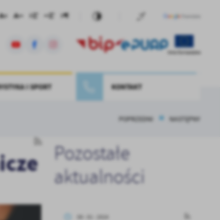
YSTYKA I SPORT
KONTAKT
POPRZEDNI
NASTĘPNY
Pozostałe
icze
aktualności
08 - 01 - 2024