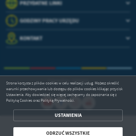
PRZYDATNE LINKI
GODZINY PRACY URZĘDU
KONTAKT
Odwiedzin: 3398763
Strona korzysta z plików cookies w celu realizacji usług. Możesz określić
warunki przechowywania lub dostępu do plików cookies klikając przycisk
Online: 1
Ustawienia. Aby dowiedzieć się więcej zachęcamy do zapoznania się z
Polityką Cookies oraz Polityką Prywatności.
ZAPISZ WYBRANE
USTAWIENIA
ODRZUĆ WSZYSTKIE
Copyright by pila.pl
ODRZUĆ WSZYSTKIE