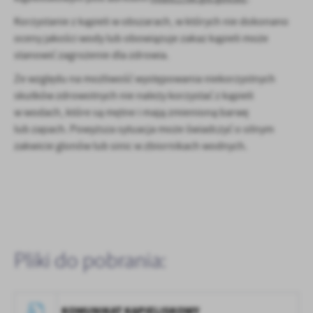
Firmy te działają w charakterze pośredników prezentujących nasze
treści w postaci wiadomości, ofert, komunikatów mediów
Korzystanie z kąpieli w obszarach, w których nie dokonano
społecznościowych.
oceny jakości wody lub obowiązuje zakaz kąpieli może
stanowić zagrożenie dla zdrowia.
Ze względu na możliwość występowania niekorzystnych
skutków zdrowotnych nie należy korzystać z kąpieli
w wodach, które są mętne i mają zmienioną barwę
lub zapach. Powyższa sytuacja może świadczyć o silnym
zakwicie glonów lub sinic w zbiornikach wodnych.
Pliki do pobrania:
KOMUNIKAT KĄPIELISKOWY