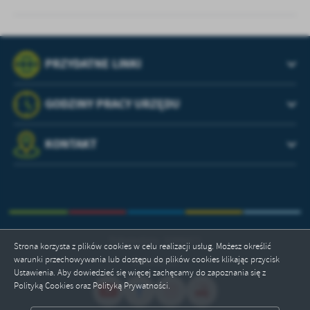
PRZYDATNE LINKI
GODZINY PRACY URZĘDU
KONTAKT
Odwiedzin: 3398471
Strona korzysta z plików cookies w celu realizacji usług. Możesz określić
warunki przechowywania lub dostępu do plików cookies klikając przycisk
Online: 11
Ustawienia. Aby dowiedzieć się więcej zachęcamy do zapoznania się z
Polityką Cookies oraz Polityką Prywatności.
ZAPISZ WYBRANE