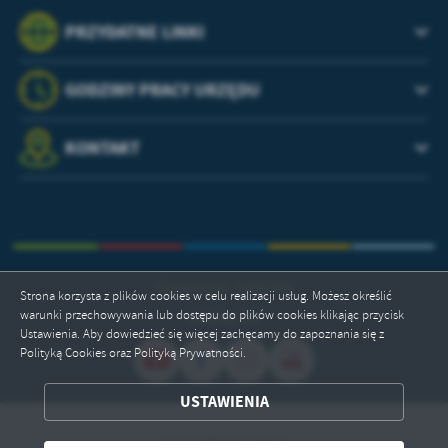
PRZYDATNE LINKI
GODZINY PRACY URZĘDU
KONTAKT
Odwiedzin: 3398786
Strona korzysta z plików cookies w celu realizacji usług. Możesz określić
warunki przechowywania lub dostępu do plików cookies klikając przycisk
Online: 10
Ustawienia. Aby dowiedzieć się więcej zachęcamy do zapoznania się z
Polityką Cookies oraz Polityką Prywatności.
ZAPISZ WYBRANE
USTAWIENIA
ODRZUĆ WSZYSTKIE
Copyright by pila.pl