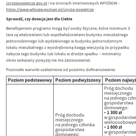
czystepowietrze.gov.pl
i na stronach internetowych WFOŚiGW -
https://www.wfosgw.poznan.pl/czyste-powietrze
Sprawdź, czy dotacja jest dla Ciebie
Beneficjentem programu mogą być osoby fizyczne, które minimum 3
lata są właścicielami lub współwłaścicielami budynku mieszkalnego
jednorodzinnego lub wydzielonego w budynku jednorodzinnym
lokalu mieszkalnego z wyodrębnioną księgą wieczystą (w przypadku
nabycia tego budynku lub lokalu w drodze spadku – minimalny
okres wskazany powyżej nie ma zastosowania).
Pozostałe warunki uzależnione od poziomu dofinansowania:
Poziom podstawowy
Poziom podwyższony
Poziom najwyż
Próg dochodu
miesięcznego
na jednego czł
gospodarstwa
domowego:
1 300 zł
•
Próg dochodu
w gospodarstw
miesięcznego
wieloosobowy
na jednego członka
1 800 zł
•
gospodarstwa
w gospodarstw
domowego: