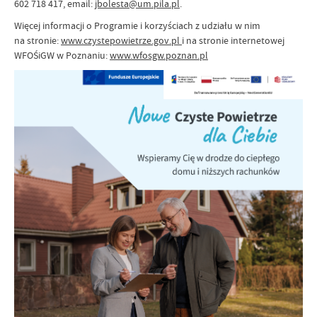
602 718 417, email:
jbolesta@um.pila.pl
.
Więcej informacji o Programie i korzyściach z udziału w nim
na stronie:
www.czystepowietrze.gov.pl
i na stronie internetowej
WFOŚiGW w Poznaniu:
www.wfosgw.poznan.pl