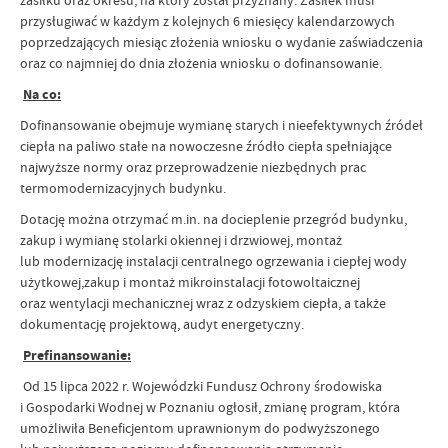
przysługiwać w każdym z kolejnych 6 miesięcy kalendarzowych
poprzedzających miesiąc złożenia wniosku o wydanie zaświadczenia
oraz co najmniej do dnia złożenia wniosku o dofinansowanie.
Na co:
Dofinansowanie obejmuje wymianę starych i nieefektywnych źródeł
ciepła na paliwo stałe na nowoczesne źródło ciepła spełniające
najwyższe normy oraz przeprowadzenie niezbędnych prac
termomodernizacyjnych budynku.
Dotację można otrzymać m.in. na docieplenie przegród budynku,
zakup i wymianę stolarki okiennej i drzwiowej, montaż
lub modernizację instalacji centralnego ogrzewania i ciepłej wody
użytkowej,zakup i montaż mikroinstalacji fotowoltaicznej
oraz wentylacji mechanicznej wraz z odzyskiem ciepła, a także
dokumentację projektową, audyt energetyczny.
Prefinansowanie:
Od 15 lipca 2022 r. Wojewódzki Fundusz Ochrony środowiska
i Gospodarki Wodnej w Poznaniu ogłosił, zmianę program, która
umożliwiła Beneficjentom uprawnionym do podwyższonego