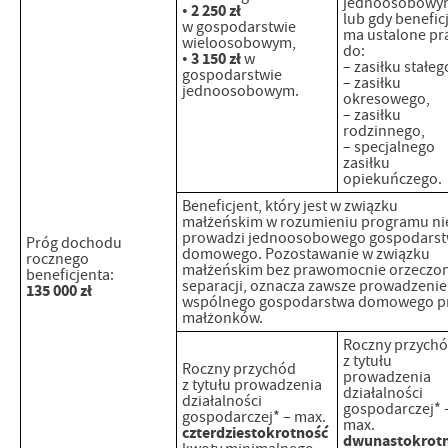
jednoosobowy
2 250 zł
•
lub gdy benefic
w gospodarstwie
ma ustalone p
wieloosobowym,
do:
3 150 zł
•
w
– zasiłku stałeg
gospodarstwie
– zasiłku
jednoosobowym.
okresowego,
– zasiłku
rodzinnego,
– specjalnego
zasiłku
opiekuńczego.
Beneficjent, który jest w związku
małżeńskim w rozumieniu programu ni
prowadzi jednoosobowego gospodars
Próg dochodu
domowego. Pozostawanie w związku
rocznego
małżeńskim bez prawomocnie orzeczon
beneficjenta:
separacji, oznacza zawsze prowadzenie
135 000 zł
wspólnego gospodarstwa domowego p
małżonków.
Roczny przych
z tytułu
Roczny przychód
prowadzenia
z tytułu prowadzenia
działalności
działalności
gospodarczej* 
gospodarczej* – max.
max.
czterdziestokrotność
dwunastokrot