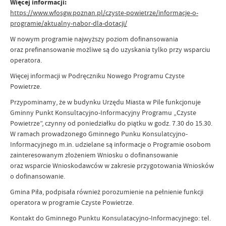
Więcej informacji:
https://www.wfosgw.poznan.pl/czyste-powietrze/informacje-o-
programie/aktualny-nabor-dla-dotacji/
W nowym programie najwyższy poziom dofinansowania
oraz prefinansowanie możliwe są do uzyskania tylko przy wsparciu
operatora.
Więcej informacji w Podręczniku Nowego Programu Czyste
Powietrze.
Przypominamy, że w budynku Urzędu Miasta w Pile funkcjonuje
Gminny Punkt Konsultacyjno-Informacyjny Programu „Czyste
Powietrze”, czynny od poniedziałku do piątku w godz. 7.30 do 15.30.
W ramach prowadzonego Gminnego Punku Konsulatcyjno-
Informacyjnego m.in. udzielane są informacje o Programie osobom
zainteresowanym złożeniem Wniosku o dofinansowanie
oraz wsparcie Wnioskodawców w zakresie przygotowania Wniosków
o dofinansowanie.
Gmina Piła, podpisała również porozumienie na pełnienie funkcji
operatora w programie Czyste Powietrze.
Kontakt do Gminnego Punktu Konsulatacyjno-Informacyjnego: tel.