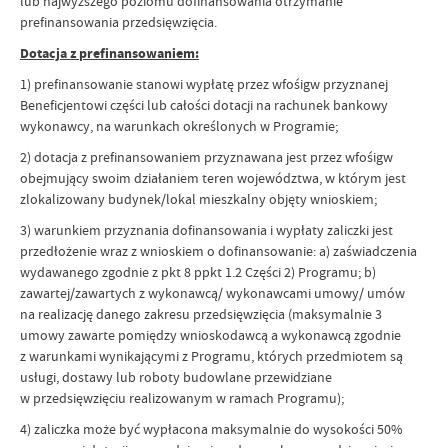
lub najwyższego poziomu dofinansowania otrzymanie
prefinansowania przedsięwzięcia.
Dotacja z prefinansowaniem:
1) prefinansowanie stanowi wypłatę przez wfośigw przyznanej
Beneficjentowi części lub całości dotacji na rachunek bankowy
wykonawcy, na warunkach określonych w Programie;
2) dotacja z prefinansowaniem przyznawana jest przez wfośigw
obejmujący swoim działaniem teren województwa, w którym jest
zlokalizowany budynek/lokal mieszkalny objęty wnioskiem;
3) warunkiem przyznania dofinansowania i wypłaty zaliczki jest
przedłożenie wraz z wnioskiem o dofinansowanie: a) zaświadczenia
wydawanego zgodnie z pkt 8 ppkt 1.2 Części 2) Programu; b)
zawartej/zawartych z wykonawcą/ wykonawcami umowy/ umów
na realizację danego zakresu przedsięwzięcia (maksymalnie 3
umowy zawarte pomiędzy wnioskodawcą a wykonawcą zgodnie
z warunkami wynikającymi z Programu, których przedmiotem są
usługi, dostawy lub roboty budowlane przewidziane
w przedsięwzięciu realizowanym w ramach Programu);
4) zaliczka może być wypłacona maksymalnie do wysokości 50%