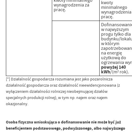
kwoty minimalnego
kwoty
wynagrodzenia za
minimalnego
pracę.
wynagrodzenia
pracę.
Dofinansowani
w najwyższym
progu tylko dla
budynku/lokalu
w którym
zapotrzebowan
na energię
użytkową do
ogrzewania wy
powyżej 140
kWh
/(m² rok).
[*] Działalność gospodarcza rozumiana jest jako pozarolnicza
działalność gospodarcza oraz działalność nieewidencjonowana (z
wyłączeniem działalności rolniczej nieobejmującej działów
specjalnych produkcji rolnej), w tym np. najem oraz najem
okazjonalny.
Osoba fizyczna wnioskująca o dofinansowanie nie może być już
beneficjentem podstawowego, podwyższonego, albo najwyższego