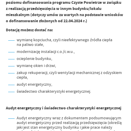
poziomu dofinansowania programu Czyste Powietrze w związku
z realizacją przedsięwzięcia w innym budynku/lokalu
mieszkalnym (dotyczy umów za wartych na podstawie wniosków
o dofinansowanie złożonych od 22.04.2024 r.)
Dotację możesz dostać na:
wymianę kopciucha, czyli nieefektywnego źródła ciepła
na paliwo stałe,
modernizację instalacji c.o./c.w.u.,
ocieplenie budynku,
wymianę okien i drzwi,
zakup rekuperacji, czyli wentylacji mechanicznej z odzyskiem
ciepła,
audyt energetyczny,
świadectwo charakterystyki energetycznej.
Audyt energetyczny i świadectwo charakterystyki energetycznej
Audyt energetyczny wraz z dokumentem podsumowującym
audyt energetyczny przed realizacją przedsięwzięcia (określą
jaki jest stan energetyczny budynku i jakie prace należy