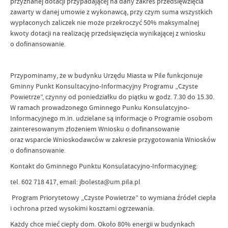
przyznanej dotacji przypadającej na dany zakres przedsięwzięcia
zawarty w danej umowie z wykonawcą, przy czym suma wszystkich
wypłaconych zaliczek nie może przekroczyć 50% maksymalnej
kwoty dotacji na realizację przedsięwzięcia wynikającej z wniosku
o dofinansowanie.
Przypominamy, że w budynku Urzędu Miasta w Pile funkcjonuje
Gminny Punkt Konsultacyjno-Informacyjny Programu „Czyste
Powietrze”, czynny od poniedziałku do piątku w godz. 7.30 do 15.30.
W ramach prowadzonego Gminnego Punku Konsulatcyjno-
Informacyjnego m.in. udzielane są informacje o Programie osobom
zainteresowanym złożeniem Wniosku o dofinansowanie
oraz wsparcie Wnioskodawców w zakresie przygotowania Wniosków
o dofinansowanie.
Kontakt do Gminnego Punktu Konsulatacyjno-Informacyjneg:
tel. 602 718 417, email: jbolesta@um.pila.pl
Program Priorytetowy „Czyste Powietrze” to wymiana źródeł ciepła
i ochrona przed wysokimi kosztami ogrzewania.
Każdy chce mieć ciepły dom. Około 80% energii w budynkach