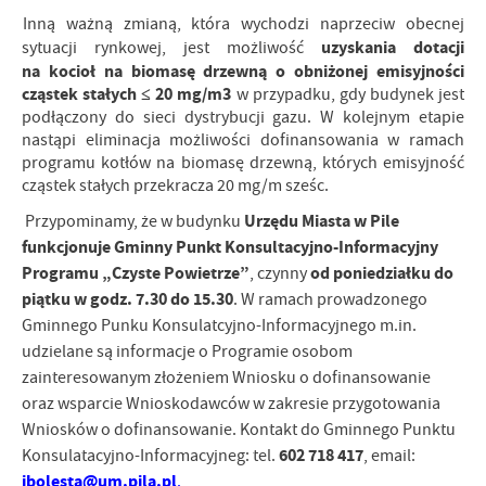
I
nną ważną zmianą, która wychodzi naprzeciw obecnej
uzyskania dotacji
sytuacji rynkowej, jest możliwość
na kocioł na biomasę drzewną o obniżonej emisyjności
cząstek stałych ≤ 20 mg/m
3
w przypadku, gdy budynek jest
podłączony do sieci dystrybucji gazu. W kolejnym etapie
nastąpi eliminacja możliwości dofinansowania w ramach
programu kotłów na biomasę drzewną, których emisyjność
cząstek stałych przekracza 20 mg/m sześc.
Urzędu Miasta w Pile
Przypominamy, że w budynku
funkcjonuje Gminny Punkt Konsultacyjno-Informacyjny
Programu „Czyste Powietrze”
od poniedziałku do
, czynny
piątku w godz. 7.30 do 15.30
. W ramach prowadzonego
Gminnego Punku Konsulatcyjno-Informacyjnego m.in.
udzielane są informacje o Programie osobom
zainteresowanym złożeniem Wniosku o dofinansowanie
oraz wsparcie Wnioskodawców w zakresie przygotowania
Wniosków o dofinansowanie. Kontakt do Gminnego Punktu
602 718 417
Konsulatacyjno-Informacyjneg: tel.
, email:
jbolesta@um.pila.pl
.