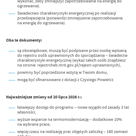
wykonać, żeby zmniejszyć zapotrzebowanie na energię do
ogrzewania).
Świadectwo charakterystyki energetycznej po realizacji
przedsięwzięcia (potwierdzi zmniejszenie zapotrzebowania
na energię do ogrzewania).
Oba te dokumenty:
są obowiązkowe, muszą być podpisane przez osobę wpisaną
do rejestru osób uprawnionych do sporządzania – świadectw
charakterystyki energetycznej (wykaz takich osób znajdziesz
na stronie: rejestrcheb.mrit.gov.pl/rejestr-uprawnionych),
powinny być poprzedzone wizytą w Twoim domu,
mogą być sfinansowane z dotacji z Czystego Powietrz.
Najważniejsze zmiany od 20 lipca 2026 r.:
łatwiejszy dostęp do programu – nowe wyjątki od zasady 3 lat
własności,
wyższe wsparcie na termomodernizację – dodatkowe 10%
na wybrane prace,
więcej czasu na realizację prac objętych zaliczką – 180 zamiast