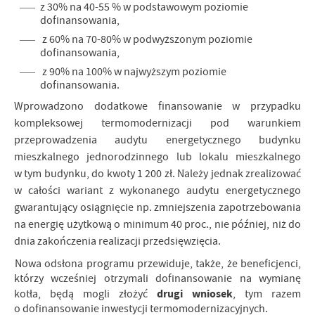
z 30% na 40-55 % w podstawowym poziomie
dofinansowania,
z 60% na 70-80% w podwyższonym poziomie
dofinansowania,
z 90% na 100% w najwyższym poziomie
dofinansowania.
Wprowadzono dodatkowe finansowanie w przypadku
kompleksowej termomodernizacji
po
d
warunkiem
przeprowadzenia
audytu energetycznego budynku
mieszkalnego jednorodzinnego lub lokalu mieszkalnego
w tym budynku, do kwoty 1 200 zł. Należy jednak zrealizować
w całości wariant z wykonanego audytu energetycznego
gwarantujący osiągnięcie np. zmniejszenia zapotrzebowania
na energię użytkową o minimum 40 proc., nie później, niż do
dnia zakończenia realizacji przedsięwzięcia.
Nowa odsłona programu przewiduje,
także,
że beneficjenci,
którzy wcześniej otrzymali dofinansowanie na wymianę
drugi wniosek
kotła, będą mogli złożyć
, tym razem
o dofinansowanie inwestycji termomodernizacyjnych.