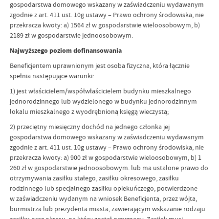
gospodarstwa domowego wskazany w zaświadczeniu wydawanym
zgodnie z art. 411 ust. 10g ustawy – Prawo ochrony środowiska, nie
przekracza kwoty: a) 1564 zł w gospodarstwie wieloosobowym, b)
2189 zł w gospodarstwie jednoosobowym.
Najwyższego poziom dofinansowania
Beneficjentem uprawnionym jest osoba fizyczna, która łącznie
spełnia następujące warunki:
1) jest właścicielem/współwłaścicielem budynku mieszkalnego
jednorodzinnego lub wydzielonego w budynku jednorodzinnym
lokalu mieszkalnego z wyodrębnioną księgą wieczystą;
2) przeciętny miesięczny dochód na jednego członka jej
gospodarstwa domowego wskazany w zaświadczeniu wydawanym
zgodnie z art. 411 ust. 10g ustawy – Prawo ochrony środowiska, nie
przekracza kwoty: a) 900 zł w gospodarstwie wieloosobowym, b) 1
260 zł w gospodarstwie jednoosobowym. lub ma ustalone prawo do
otrzymywania zasiłku stałego, zasiłku okresowego, zasiłku
rodzinnego lub specjalnego zasiłku opiekuńczego, potwierdzone
w zaświadczeniu wydanym na wniosek Beneficjenta, przez wójta,
burmistrza lub prezydenta miasta, zawierającym wskazanie rodzaju
zasiłku oraz okresu, na który został przyznany. Zasiłek musi