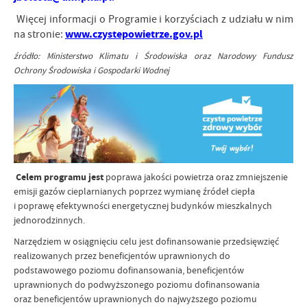
Więcej informacji o Programie i korzyściach z udziału w nim
www.czystepowietrze.gov.pl
na stronie:
źródło: Ministerstwo Klimatu i Środowiska oraz Narodowy Fundusz
Ochrony Środowiska i Gospodarki Wodnej
Celem programu jest
poprawa jakości powietrza oraz zmniejszenie
emisji gazów cieplarnianych poprzez wymianę źródeł ciepła
i poprawę efektywności energetycznej budynków mieszkalnych
jednorodzinnych.
Narzędziem w osiągnięciu celu jest dofinansowanie przedsięwzięć
realizowanych przez beneficjentów uprawnionych do
podstawowego poziomu dofinansowania, beneficjentów
uprawnionych do podwyższonego poziomu dofinansowania
oraz beneficjentów uprawnionych do najwyższego poziomu