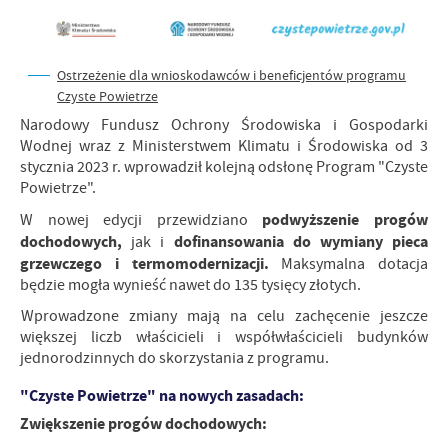
Ostrzeżenie dla wnioskodawców i beneficjentów programu
Czyste Powietrze
N
arodowy
F
undusz
O
chrony
Ś
rodowiska
i G
ospodarki
W
odnej
wraz z M
inisterstwem
K
limatu
i Ś
rodowiska
od 3
stycznia 2023 r. wprowadz
ił
kolejną odsłonę Program "Czyste
Powietrze".
podwyższenie progów
W
nowej
edycji przewidziano
dochodowych,
dofinansowania do wymiany pieca
jak i
grzewczego i termomodernizacji.
Maksymalna dotacja
będzie mogła wynieść nawet do 135 tysięcy złotych.
W
prowadzone zmiany mają na celu zachęcenie jeszcze
większej liczb właścicieli i współwłaścicieli budynków
jednorodzinnych do skorzystania z programu.
"Czyste Powietrze" na nowych zasadach:
Z
większenie progów dochodowych: