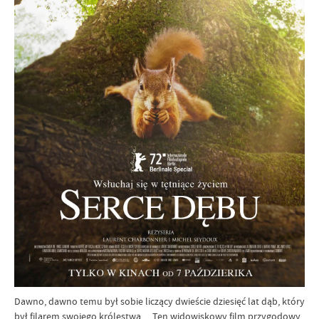
Dawno, dawno temu był sobie liczący dwieście dziesięć lat dąb, który
był filarem swojego królestwa… Ten widowiskowy film przygodowy