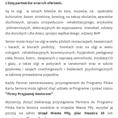
z listą partnerów oraz ich ofertami
.
Są to ulgi w cenach biletów do kina, muzeów, na spektakle
kulturalne, basen, strzelnicę, bowling, na zakup okularów, aparatów
słuchowych, sprzętu ortopedyczno- rehabilitacyjnego, artykułów
piśmienniczych, dekoracyjnych do wyposażania mieszkań, odzieży
dla dorosłych i dla dzieci, sprzętu wędkarskiego, odzieży BHP.
Senior może liczyć na ulgi w wielu pilskich restauracjach, kawiarniach
i barach, w biurach podróży, hotelach oraz na ulgi w wielu
usługach: rehabilitacyjnych, kosmetycznych, fryzjerskich, pielęgnacji
ciała, fitness, ksero, związanych z naprawą samochodu, instalacji CO
i gazu, a także ulgi w pobytach w sanatoriach oraz w szkole
językowej i sesjach coachingowych i badaniach psychologicznych
w zakresie prowadzenia pojazdów.
Każdy Partner zainteresowany przystąpieniem do Programu Pilska
Karta Seniora może zgłosić chęć udziału w Programie i zyskać status
"Firmy Przyjaznej Seniorom"
.
Wystarczy złożyć Deklarację przystąpienia Partnera do Programu
Pilska Karta Seniora osobiście w Urzędzie Miasta Piły, wysyłać ją
pocztą na adres
Urząd Miasta Piły, plac Staszica 10
lub