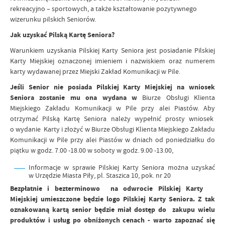
rekreacyjno – sportowych, a także kształtowanie pozytywnego
wizerunku pilskich Seniorów.
Jak uzyskać Pilską Kartę Seniora?
Warunkiem uzyskania Pilskiej Karty Seniora jest posiadanie Pilskiej
Karty Miejskiej oznaczonej imieniem i nazwiskiem oraz numerem
karty wydawanej przez Miejski Zakład Komunikacji w Pile.
Jeśli Senior nie posiada Pilskiej Karty Miejskiej na wniosek
Seniora zostanie mu ona wydana w
Biurze Obsługi Klienta
Miejskiego Zakładu Komunikacji w Pile przy
alei Piastów.
Aby
otrzymać Pilską Kartę Seniora należy wypełnić prosty wniosek
o wydanie Karty i złożyć w
Biurze Obsługi Klienta Miejskiego Zakładu
Komunikacji w Pile przy alei Piastów w dniach od poniedziałku do
piątku w godz. 7.00 -18.00 w soboty w godz. 9.00 -13.00,
Informacje w sprawie Pilskiej Karty Seniora można uzyskać
w Urzędzie Miasta Piły, pl. Staszica 10, pok. nr 20
Bezpłatnie i bezterminowo na odwrocie Pilskiej Karty
Miejskiej umieszczone będzie logo Pilskiej Karty Seniora. Z tak
oznakowaną kartą senior będzie miał dostęp do zakupu wielu
produktów i usług po obniżonych cenach -
warto zapoznać się