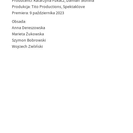
Producenci: Katarzyna Fukacz, Damian Słonina
Produkcja: Tito Productions, Spektaklove
Premiera: 9 października 2023
Obsada:
Anna Dereszowska
Marieta Żukowska
Szymon Bobrowski
Wojciech Zieliński