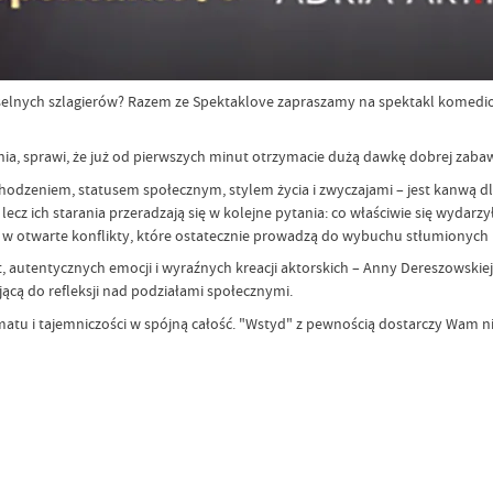
eselnych szlagierów? Razem ze Spektaklove zapraszamy na spektakl komedi
nia, sprawi, że już od pierwszych minut otrzymacie dużą dawkę dobrej zaba
hodzeniem, statusem społecznym, stylem życia i zwyczajami – jest kanwą dl
cz ich starania przeradzają się w kolejne pytania: co właściwie się wydarzył
w otwarte konflikty, które ostatecznie prowadzą do wybuchu stłumionych 
st, autentycznych emocji i wyraźnych kreacji aktorskich – Anny Dereszowski
ającą do refleksji nad podziałami społecznymi.
tu i tajemniczości w spójną całość. "Wstyd" z pewnością dostarczy Wam n