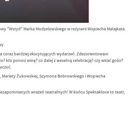
owy "Wstyd" Marka Modzelewskiego w reżyserii Wojciecha Malajkata.
wy.
a coraz bardziej ekscytujących wydarzeń. Zdezorientowani
o? kto ponosi winę? co dalej z weselną celebracją? czy witać gości?
uczuć.
ej, Mariety Żukowskiej, Szymona Bobrowskiego i Wojciecha
iezapomnianych wrażeń teatralnych! W końcu Spektaklove to teatr,