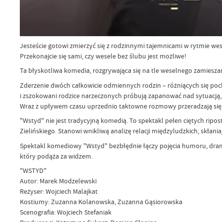
Jesteście gotowi zmierzyć się z rodzinnymi tajemnicami w rytmie w
Przekonajcie się sami, czy wesele bez ślubu jest możliwe!
Ta błyskotliwa komedia, rozgrywająca się na tle weselnego zamiesza
Zderzenie dwóch całkowicie odmiennych rodzin – różniących się poc
i zszokowani rodzice narzeczonych próbują zapanować nad sytuacją, le
Wraz z upływem czasu uprzednio taktowne rozmowy przeradzają się 
"Wstyd" nie jest tradycyjną komedią. To spektakl pełen ciętych ripo
Zielińskiego. Stanowi wnikliwą analizę relacji międzyludzkich, skłani
Spektakl komediowy "Wstyd" bezbłędnie łączy pojęcia humoru, drama
który podąża za widzem.
"WSTYD"
Autor: Marek Modzelewski
Reżyser: Wojciech Malajkat
Kostiumy: Zuzanna Kolanowska, Zuzanna Gąsiorowska
Scenografia: Wojciech Stefaniak