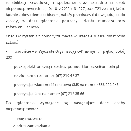
rehabilitacji zawodowej i społecznej oraz zatrudnianiu osób
niepełnosprawnych (t. j. Dz. U. z 2011 r. Nr 127, poz. 721 ze zm.), które
łącznie z dowodem osobistym, należy przedstawić do wglądu, co do
zasady, w dniu zgłoszenia potrzeby udziału tłumacza przy
załatwianiu sprawy.
Chęć skorzystania z pomocy tłumacza w Urzędzie Miasta Piły można
zgłosić:
- osobiście – w Wydziale Organizacyjno-Prawnym, II piętro, pokój
203
- pocztą elektroniczną na adres:
pomoc_tlumacza@um.pila.pl
- telefonicznie na numer: (67) 210 42 37
- przesyłając wiadomość tekstową SMS na numer: 668 223 245
- przesyłając faks na numer: (67) 212 35 66
Do zgłoszenia wymagane są następujące dane osoby
niepełnosprawnej:
imię i nazwisko
adres zamieszkania