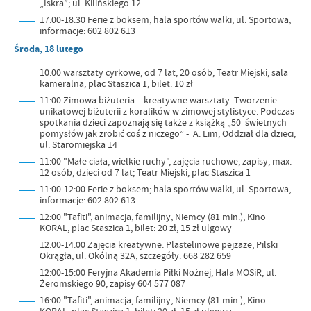
„Iskra”; ul. Kilińskiego 12
17:00-18:30 Ferie z boksem; hala sportów walki, ul. Sportowa,
informacje: 602 802 613
Środa, 18 lutego
10:00 warsztaty cyrkowe, od 7 lat, 20 osób; Teatr Miejski, sala
kameralna, plac Staszica 1, bilet: 10 zł
11:00 Zimowa biżuteria – kreatywne warsztaty. Tworzenie
unikatowej biżuterii z koralików w zimowej stylistyce. Podczas
spotkania dzieci zapoznają się także z książką „50 świetnych
pomysłów jak zrobić coś z niczego” - A. Lim, Oddział dla dzieci,
ul. Staromiejska 14
11:00 "Małe ciała, wielkie ruchy", zajęcia ruchowe, zapisy, max.
12 osób, dzieci od 7 lat; Teatr Miejski, plac Staszica 1
11:00-12:00 Ferie z boksem; hala sportów walki, ul. Sportowa,
informacje: 602 802 613
12:00 "Tafiti", animacja, familijny, Niemcy (81 min.), Kino
KORAL, plac Staszica 1, bilet: 20 zł, 15 zł ulgowy
12:00-14:00 Zajęcia kreatywne: Plastelinowe pejzaże; Pilski
Okrągła, ul. Okólną 32A, szczegóły: 668 282 659
12:00-15:00 Feryjna Akademia Piłki Nożnej, Hala MOSiR, ul.
Żeromskiego 90, zapisy 604 577 087
16:00 "Tafiti", animacja, familijny, Niemcy (81 min.), Kino