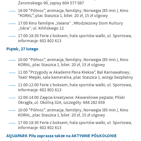
Żeromskiego 90, zapisy 604 577 087
16:00 "Północ", animacja, familijny, Norwegia (85 min.), Kino
"KORAL", plac Staszica 1, bilet: 20 zł, 15 zł ulgowy
17:00 Kino familijne „Vaiana” ; Młodzieżowy Dom Kultury
„Iskra”; ul. Kilińskiego 12
17:00-18:30 Ferie z boksem; hala sportów walki, ul. Sportowa,
informacje: 602 802 613
Piątek, 27 lutego
10:00 "Północ", animacja, familijny, Norwegia (85 min.), Kino
KORAL, plac Staszica 1, bilet: 20 zł, 15 zł ulgowy
11:00 "Przygody w Akademii Pana Kleksa", Bal Karnawałowy;
Teatr Miejski, sala kameralna, plac Staszica 1, wstęp bezpłatny
11:00-12:00 Ferie z boksem; hala sportów walki, ul. Sportowa,
informacje: 602 802 613
12:00-14:00 Zajęcia kreatywne: Akwarelowe pejzaże; Pilski
Okrągła, ul. Okólną 32A, szczegóły: 668 282 659
16:00 "Północ", animacja, familijny, Norwegia (85 min.), Kino
KORAL, plac Staszica 1, bilet: 20 zł, 15 zł ulgowy
17:00-18:30 Ferie z boksem; hala sportów walki, ul. Sportowa,
informacje: 602 802 613
AQUAPARK Piła zaprasza także na AKTYWNE PÓŁKOLONIE