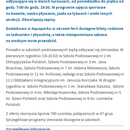
odbywające się w dwóch turnusach, od poniedziałku do piątku od
godz. 7:00 do godz. 15:30. W programie zajęcia sportowe
na basenie, nauka pływania, jazda na łyżwach i wiele innych
atrakcji. Obowiązują zapisy.
Dodatkowo w Aquaparku w okresie ferii dostępne bilety rodzinne
na lodowisko i pływalnię, a także niezapomniana zabawa
na wodnym torze przeszkód.
Ponadto w szkołach podstawowych będą odbywać się zimowiska. W
pierwszym tygodniu (16-20.02) w Szkole Podstawowej nr 2 im.
Olimpijczyków Polskich, Szkole Podstawowej nr 3 im. Jana
Brzechwy, Szkole Podstawowej nr 7 im. Adama Mickiewicza, Szkole
Podstawowej nr 11 im. Królowej Jadwigi oraz Szkole Podstawowej nr
12 z Oddziałami Integracyjnymi im. Janusza Korczaka. W drugim
tygodniu w Szkole Podstawowej nr 1 im. Stanisława Staszica, Szkole
Podstawowej nr 4 im. Mikołaja Kopernika, Szkole Podstawowej nr 5
im. Dzieci Polskich oraz Szkole Podstawowej nr 6 im. Lotników
Polskich.
Z oferty skorzysta łącznie 700 uczniów, połączonych w 47 grup.
Szczegółowe programy zimowisk dostępne w szkołach.
Szczegółowe informacje: