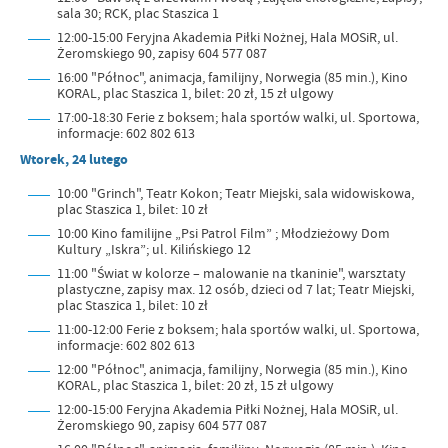
sala 30; RCK, plac Staszica 1
12:00-15:00 Feryjna Akademia Piłki Nożnej, Hala MOSiR, ul.
Żeromskiego 90, zapisy 604 577 087
16:00 "Północ", animacja, familijny, Norwegia (85 min.), Kino
KORAL, plac Staszica 1, bilet: 20 zł, 15 zł ulgowy
17:00-18:30 Ferie z boksem; hala sportów walki, ul. Sportowa,
informacje: 602 802 613
Wtorek, 24 lutego
10:00 "Grinch", Teatr Kokon; Teatr Miejski, sala widowiskowa,
plac Staszica 1, bilet: 10 zł
10:00 Kino familijne „Psi Patrol Film” ; Młodzieżowy Dom
Kultury „Iskra”; ul. Kilińskiego 12
11:00 "Świat w kolorze – malowanie na tkaninie", warsztaty
plastyczne, zapisy max. 12 osób, dzieci od 7 lat; Teatr Miejski,
plac Staszica 1, bilet: 10 zł
11:00-12:00 Ferie z boksem; hala sportów walki, ul. Sportowa,
informacje: 602 802 613
12:00 "Północ", animacja, familijny, Norwegia (85 min.), Kino
KORAL, plac Staszica 1, bilet: 20 zł, 15 zł ulgowy
12:00-15:00 Feryjna Akademia Piłki Nożnej, Hala MOSiR, ul.
Żeromskiego 90, zapisy 604 577 087