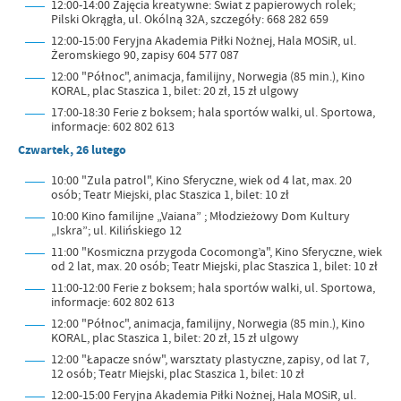
12:00-14:00 Zajęcia kreatywne: Świat z papierowych rolek;
Pilski Okrągła, ul. Okólną 32A, szczegóły: 668 282 659
12:00-15:00 Feryjna Akademia Piłki Nożnej, Hala MOSiR, ul.
Żeromskiego 90, zapisy 604 577 087
12:00 "Północ", animacja, familijny, Norwegia (85 min.), Kino
KORAL, plac Staszica 1, bilet: 20 zł, 15 zł ulgowy
17:00-18:30 Ferie z boksem; hala sportów walki, ul. Sportowa,
informacje: 602 802 613
Czwartek, 26 lutego
10:00 "Zula patrol", Kino Sferyczne, wiek od 4 lat, max. 20
osób; Teatr Miejski, plac Staszica 1, bilet: 10 zł
10:00 Kino familijne „Vaiana” ; Młodzieżowy Dom Kultury
„Iskra”; ul. Kilińskiego 12
11:00 "Kosmiczna przygoda Cocomong’a", Kino Sferyczne, wiek
od 2 lat, max. 20 osób; Teatr Miejski, plac Staszica 1, bilet: 10 zł
11:00-12:00 Ferie z boksem; hala sportów walki, ul. Sportowa,
informacje: 602 802 613
12:00 "Północ", animacja, familijny, Norwegia (85 min.), Kino
KORAL, plac Staszica 1, bilet: 20 zł, 15 zł ulgowy
12:00 "Łapacze snów", warsztaty plastyczne, zapisy, od lat 7,
12 osób; Teatr Miejski, plac Staszica 1, bilet: 10 zł
12:00-15:00 Feryjna Akademia Piłki Nożnej, Hala MOSiR, ul.