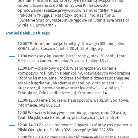
poznania historii ludzi, którzy byli i nadal są związani z hip-
hopem. Scenariusz do filmu: Sylwia Klimaszewska,
opracowanie i realizacja wywiadów: Samuel "SMN" Mazur
i Nikodem "Nyggus" Ratajczyk, zdjęcia i montaż filmu:
"Świetlne Studio”; Muzeum Okręgowe im. Stanisława Staszica
w Pile, ul. Browarna 7
Poniedziałek, 23 lutego
10:00 "Północ", animacja, familijny, Norwegia (85 min.), Kino
KORAL, plac Staszica 1, bilet: 20 zł, 15 zł ulgowy
10:00 warsztaty kulinarne: pizze, zapisy, max. 20 osób; Teatr
Miejski, sala kameralna, plac Staszica 1, bilet: 15 zł
11:00 DIY – piankowy ogród. Własnoręczne wykonanie
kompozycji roślinnych z piankoliny, rozwijających wyobraźnię
i zdolności manualne. Podczas spotkania dzieci zapoznają się
także z książkami: „Akademia plasteliny. Zrób to sam.” - J.
Kusz oraz „Ilustrowany inwentarz kwiatów” – V. Aladjidi, E.
Tchoukriel, Oddział dla dzieci, ul. Staromiejska 14
11:00-12:00 Ferie z boksem; hala sportów walki, ul. Sportowa,
informacje: 602 802 613
12:00 Warsztaty kreatywne: lampiony, zapisy, max. 20 osób;
Teatr Miejski, sala kameralna, plac Staszica 1, bilet: 15 zł
12:00-14:00 Zajęcia kreatywne: Origami – zróbmy coś z papieru;
Pilski Okrągła, ul. Okólną 32A, szczegóły: 668 282 659
12.00 "Baw się z drzewami i wodą", zajęcia ekologiczne, zapisy,