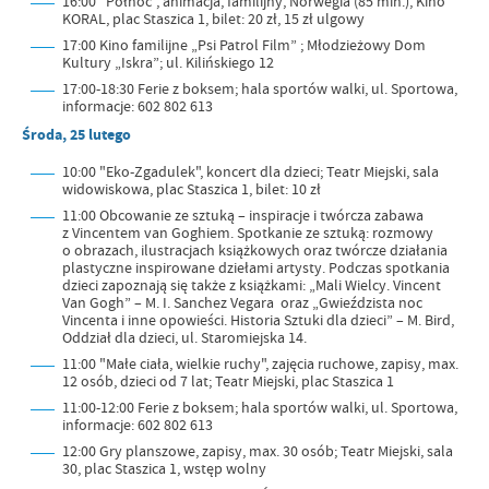
16:00 "Północ", animacja, familijny, Norwegia (85 min.), Kino
KORAL, plac Staszica 1, bilet: 20 zł, 15 zł ulgowy
17:00 Kino familijne „Psi Patrol Film” ; Młodzieżowy Dom
Kultury „Iskra”; ul. Kilińskiego 12
17:00-18:30 Ferie z boksem; hala sportów walki, ul. Sportowa,
informacje: 602 802 613
Środa, 25 lutego
10:00 "Eko-Zgadulek", koncert dla dzieci; Teatr Miejski, sala
widowiskowa, plac Staszica 1, bilet: 10 zł
11:00 Obcowanie ze sztuką – inspiracje i twórcza zabawa
z Vincentem van Goghiem. Spotkanie ze sztuką: rozmowy
o obrazach, ilustracjach książkowych oraz twórcze działania
plastyczne inspirowane dziełami artysty. Podczas spotkania
dzieci zapoznają się także z książkami: „Mali Wielcy. Vincent
Van Gogh” – M. I. Sanchez Vegara oraz „Gwieździsta noc
Vincenta i inne opowieści. Historia Sztuki dla dzieci” – M. Bird,
Oddział dla dzieci, ul. Staromiejska 14.
11:00 "Małe ciała, wielkie ruchy", zajęcia ruchowe, zapisy, max.
12 osób, dzieci od 7 lat; Teatr Miejski, plac Staszica 1
11:00-12:00 Ferie z boksem; hala sportów walki, ul. Sportowa,
informacje: 602 802 613
12:00 Gry planszowe, zapisy, max. 30 osób; Teatr Miejski, sala
30, plac Staszica 1, wstęp wolny