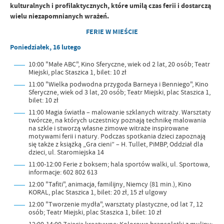
kulturalnych i profilaktycznych, które umilą czas ferii i dostarczą
wielu niezapomnianych wrażeń.
FERIE W MIEŚCIE
Poniedziałek, 16 lutego
10:00 "Małe ABC", Kino Sferyczne, wiek od 2 lat, 20 osób; Teatr
Miejski, plac Staszica 1, bilet: 10 zł
11:00 "Wielka podwodna przygoda Barneya i Benniego", Kino
Sferyczne, wiek od 3 lat, 20 osób; Teatr Miejski, plac Staszica 1,
bilet: 10 zł
11:00 Magia światła – malowanie szklanych witraży. Warsztaty
twórcze, na których uczestnicy poznają technikę malowania
na szkle i stworzą własne zimowe witraże inspirowane
motywami ferii i natury. Podczas spotkania dzieci zapoznają
się także z książką „Gra cieni” – H. Tullet, PiMBP, Oddział dla
dzieci, ul. Staromiejska 14
11:00-12:00 Ferie z boksem; hala sportów walki, ul. Sportowa,
informacje: 602 802 613
12:00 "Tafiti", animacja, familijny, Niemcy (81 min.), Kino
KORAL, plac Staszica 1, bilet: 20 zł, 15 zł ulgowy
12:00 "Tworzenie mydła", warsztaty plastyczne, od lat 7, 12
osób; Teatr Miejski, plac Staszica 1, bilet: 10 zł