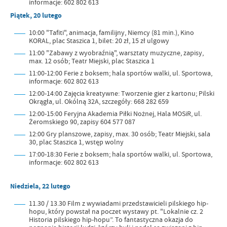
informacje: 602 802 613
Piątek, 20 lutego
10:00 "Tafiti", animacja, familijny, Niemcy (81 min.), Kino
KORAL, plac Staszica 1, bilet: 20 zł, 15 zł ulgowy
11:00 "Zabawy z wyobraźnią", warsztaty muzyczne, zapisy,
max. 12 osób; Teatr Miejski, plac Staszica 1
11:00-12:00 Ferie z boksem; hala sportów walki, ul. Sportowa,
informacje: 602 802 613
12:00-14:00 Zajęcia kreatywne: Tworzenie gier z kartonu; Pilski
Okrągła, ul. Okólną 32A, szczegóły: 668 282 659
12:00-15:00 Feryjna Akademia Piłki Nożnej, Hala MOSiR, ul.
Żeromskiego 90, zapisy 604 577 087
12:00 Gry planszowe, zapisy, max. 30 osób; Teatr Miejski, sala
30, plac Staszica 1, wstęp wolny
17:00-18:30 Ferie z boksem; hala sportów walki, ul. Sportowa,
informacje: 602 802 613
Niedziela, 22 lutego
11.30 / 13.30 Film z wywiadami przedstawicieli pilskiego hip-
hopu, który powstał na poczet wystawy pt. "Lokalnie cz. 2
Historia pilskiego hip-hopu”. To fantastyczna okazja do