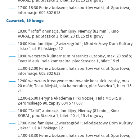
KORAL, plac Staszica 1, bilet: 20 zł, 15 zł ulgowy
17:00-18:30 Ferie z boksem; hala sportów walki, ul. Sportowa,
informacje: 602 802 613
Czwartek, 19 lutego
10:00 "Tafiti", animacja, familijny, Niemcy (81 min.), Kino
KORAL, plac Staszica 1, bilet: 20 zł, 15 zł ulgowy
10:00 Kino familijne „Zwierzogród” ; Młodzieżowy Dom Kultury
„Iskra”; ul. Kilińskiego 12
10:00 warsztaty kulinarne: mini serniczki, zapisy, max. 20 osób;
Teatr Miejski, sala kameralna, plac Staszica 1, bilet: 15 zł
11:00-12:00 Ferie z boksem; hala sportów walki, ul. Sportowa,
informacje: 602 802 613
12:00 warsztaty kreatywne: malowanie koszulek, zapisy, max.
20 osób; Teatr Miejski, sala kameralna, plac Staszica 1, bilet: 15
zł
12:00-15:00 Feryjna Akademia Piłki Nożnej, Hala MOSiR, ul.
Żeromskiego 90, zapisy 604 577 087
16:00 "Tafiti", animacja, familijny, Niemcy (81 min.), Kino
KORAL, plac Staszica 1, bilet: 20 zł, 15 zł ulgowy
17:00 Kino familijne „Zwierzogród” ; Młodzieżowy Dom Kultury
„Iskra”; ul. Kilińskiego 12
17:00-18:30 Ferie z boksem; hala sportów walki, ul. Sportowa,