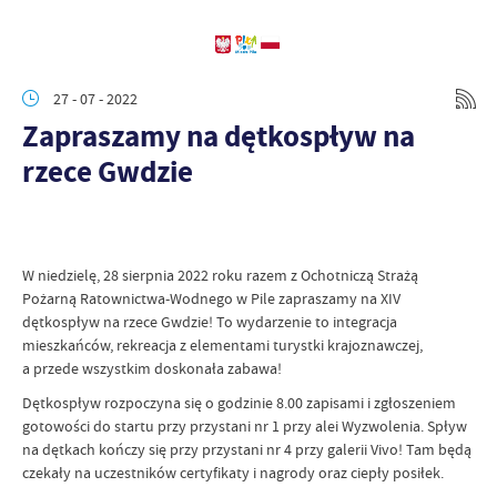
27 - 07 - 2022
Zapraszamy na dętkospływ na
rzece Gwdzie
W niedzielę, 28 sierpnia 2022 roku razem z
Ochotniczą Strażą
Pożarną Ratownictwa-Wodnego w Pile
zapraszamy na XIV
dętkospływ na rzece Gwdzie!
To wydarzenie to integracja
mieszkańców, rekreacja z elementami turystki krajoznawczej,
a przede wszystkim doskonała zabawa!
Dętkospływ rozpoczyna się o godzinie 8.00 zapisami i zgłoszeniem
gotowości do startu przy przystani
nr 1 przy alei Wyzwolenia. Spływ
na dętkach kończy się przy przystani nr 4 przy galerii Vivo! Tam będą
czekały na uczestników certyfikaty i nagrody oraz ciepły posiłek.