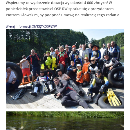
Wspieramy to wydarzenie dotacją wysokości 4 000 złotych! W
poniedziałek przedstawiciel OSP RW spotkał się z prezydentem
Piotrem Głowskim, by podpisać umowę na realizację tego zadania.
Więcej informacji:
XIV DĘTKOSPŁYW