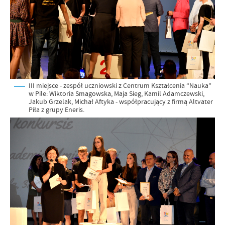
III miejsce - zespół uczniowski z Centrum Kształcenia “Nauka”
w Pile: Wiktoria Smagowska, Maja Sieg, Kamil Adamczewski,
Jakub Grzelak, Michał Aftyka - współpracujący z firmą Altvater
Piła z grupy Eneris.