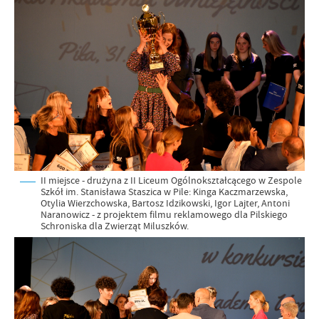
II miejsce - drużyna z II Liceum Ogólnokształcącego w Zespole
Szkół im. Stanisława Staszica w Pile: Kinga Kaczmarzewska,
Otylia Wierzchowska, Bartosz Idzikowski, Igor Lajter, Antoni
Naranowicz - z projektem filmu reklamowego dla Pilskiego
Schroniska dla Zwierząt Miluszków.