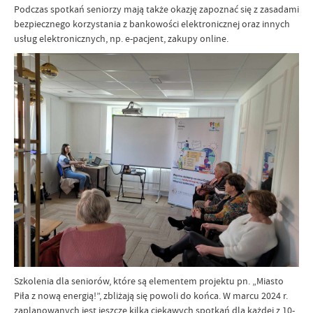
Podczas spotkań seniorzy mają także okazję zapoznać się z zasadami
bezpiecznego korzystania z bankowości elektronicznej oraz innych
usług elektronicznych, np. e-pacjent, zakupy online.
Szkolenia dla seniorów, które są elementem projektu pn. „Miasto
Piła z nową energią!”, zbliżają się powoli do końca. W marcu 2024 r.
zaplanowanych jest jeszcze kilka ciekawych spotkań dla każdej z 10-