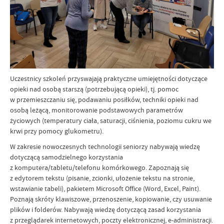
Uczestnicy szkoleń przyswajają praktyczne umiejętności dotyczące
opieki nad osobą starszą (potrzebującą opieki), tj. pomoc
w przemieszczaniu się, podawaniu posiłków, techniki opieki nad
osobą leżącą, monitorowanie podstawowych parametrów
życiowych (temperatury ciała, saturacji, ciśnienia, poziomu cukru we
krwi przy pomocy glukometru).
W zakresie nowoczesnych technologii seniorzy nabywają wiedzę
dotyczącą samodzielnego korzystania
z komputera/tabletu/telefonu komórkowego. Zapoznają się
z edytorem tekstu (pisanie, zcionki, ułożenie tekstu na stronie,
wstawianie tabeli), pakietem Microsoft Office (Word, Excel, Paint).
Poznają skróty klawiszowe, przenoszenie, kopiowanie, czy usuwanie
plików i folderów. Nabywają wiedzę dotyczącą zasad korzystania
z przeglądarek internetowych, poczty elektronicznej, e-administracji.