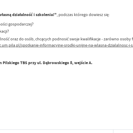
łasną działalność i szkolenia!"
, podczas którego dowiesz się:
ności gospodarczej?
acji?
ność oraz do osób, chcących podnosić swoje kwalifikacje - zarówno osoby f
t.um.pila.pl/spotkanie-informacyjne-srodki-unijne-na-wlasna-dzialalnosc-i-s
Pilskiego TBS przy ul. Dąbrowskiego 8, wejście A.