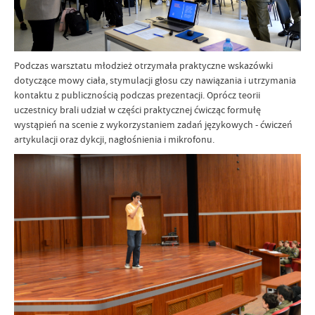
Podczas warsztatu młodzież otrzymała praktyczne wskazówki
dotyczące mowy ciała, stymulacji głosu czy nawiązania i utrzymania
kontaktu z publicznością podczas prezentacji. Oprócz teorii
uczestnicy brali udział w części praktycznej ćwicząc formułę
wystąpień na scenie z wykorzystaniem zadań językowych - ćwiczeń
artykulacji oraz dykcji, nagłośnienia i mikrofonu.