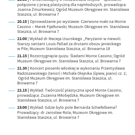
połączone z pracą plastyczną dla najmłodszych, prowadząca:
Joanna Żmurkiewicz; Ogród Muzeum Okręgowe im. Stanisława
Staszica, ul. Browarna 7
20.15 |
Oprowadzanie po wystawie: Czerwone maki na Monte
Cassino – Marek Fijałkowski; Muzeum Okręgowe im. Stanisława
Staszica, ul. Browarna 7
21:00
| Wykład dr Macieja Usurskiego „Paryżanin w niewoli.
Starszy sierżant Louis Pallad za drutami obozu jenieckiego
w Pile; Muzeum Stanisława Staszica, ul. Browarna 18
21.15 |
Rozstrzygnięcie quizu: Śladami Monte Cassino; Ogród
Muzeum Okręgowe im. Stanisława Staszica, ul. Browarna 7
21.30 |
Koncert piosenki włoskiej w wykonaniu Przemysława
Radziszewskiego (tenor) i Michała Olejnika (śpiew, piano) cz. 2;
Ogród Muzeum Okręgowe im. Stanisława Staszica, ul.
Browarna 7
22.15 |
Wykład: Twórczość plastyczna spod Monte Cassino,
prowadząca: Zuzanna Miłobędzka; Muzeum Okręgowe im.
Stanisława Staszica, ul. Browarna 7
23:00 |
Wykład: Gdzie było pole Bernarda Schiefelbeina?
Prowadzący: dr Jarosław Rola; Muzeum Okręgowe im.
Stanisława Staszica, ul. Browarna 7