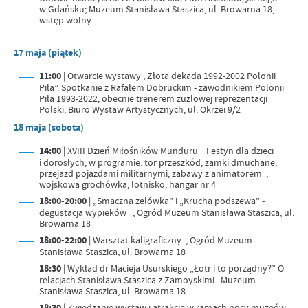
w Gdańsku; Muzeum Stanisława Staszica, ul. Browarna 18,
wstęp wolny
17 maja (piątek)
11:00
| Otwarcie wystawy „Złota dekada 1992-2002 Polonii
Piła”. Spotkanie z Rafałem Dobruckim - zawodnikiem Polonii
Piła 1993-2022, obecnie trenerem żużlowej reprezentacji
Polski; Biuro Wystaw Artystycznych, ul. Okrzei 9/2
18 maja (sobota)
14:00
| XVIII Dzień Miłośników Munduru Festyn dla dzieci
i dorosłych, w programie: tor przeszkód, zamki dmuchane,
przejazd pojazdami militarnymi, zabawy z animatorem ,
wojskowa grochówka; lotnisko, hangar nr 4
18:00-20:00
| „Smaczna zelówka” i „Krucha podszewa” -
degustacja wypieków , Ogród Muzeum Stanisława Staszica, ul.
Browarna 18
18:00-22:00
| Warsztat kaligraficzny , Ogród Muzeum
Stanisława Staszica, ul. Browarna 18
18:30
| Wykład dr Macieja Usurskiego „Łotr i to porządny?” O
relacjach Stanisława Staszica z Zamoyskimi Muzeum
Stanisława Staszica, ul. Browarna 18
18:30
| Zwiedzanie wystaw i atrakcje w ramach nocy muzeów,