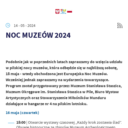
14 - 05 - 2024
NOC MUZEÓW 2024
Podobnie jak w poprzednich latach zapraszamy do wzięcia udziału
w pilskiej nocy muzeów, która odbędzie się w najbliższą sobotę,
18 maja - wtedy obchodzona jest Europejska Noc Muzeów.
Wcześniej jednak zapraszamy na wydarzenia towarzyszące.
Program został przygotowany przez: Muzeum Stanisława Staszica,
Muzeum Okręgowe im. Stanisława Staszica w Pile, Biuro Wystaw
Artystycznych oraz Stowarzyszenie Miłośników Munduru
działające w hangarze nr 4 na pilskim lotnisku.
16 maja (czwartek)
18:00
| Otwarcie wystawy czasowej „Każdy krok zostawia ślad”.
Obuwie historyczne ze zbiorów Muzeum Archeologicznego