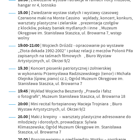
hangar nr 4, lotnisko
19.00 |
Zwiedzanie wystaw stałych i wystawy czasowej:
Czerwone maki na Monte Cassino wykłady, koncert, konkurs,
warsztaty plastyczne i zielarskie , prezentacja czołgów
z klocków, pokazy baniek mydlanych i inne , Muzeum
Okręgowe im. Stanisława Staszica, ul. Browarna 7, wstęp
wolny
19:00-21:00
| Wojciech Dróżdż - opracowanie po wystawie
„Złota dekada 1992-2002” i pokaz relacji z meczów Polonii Piła
zapisanych na taśmach filmowych , Biuro Wystaw
Artystycznych, ul. Okrzei 9/2
19.30
| Koncert piosenki patriotycznej i żołnierskiej
w wykonaniu Przemysława Radziszewskiego (tenor) i Michała
Olejnika (śpiew, piano) cz.1; Ogród Muzeum Okręgowe im.
Stanisława Staszica, ul. Browarna 7
19:45
| Wykład Wojciecha Beszterdy „Prawda i fałsz
o fotografii”; Muzeum Stanisława Staszica, ul. Browarna 18
20:00
| Mini recital fortepianowy Macieja Trojniara ; Biuro
Wystaw Artystycznych, ul. Okrzei 9/2
20.00 |
Maki z krepiny – warsztaty plastyczne adresowane do
młodzieży i dorosłych, prowadząca: Sylwia
Klimaszewska; Ogród Muzeum Okręgowe im. Stanisława
Staszica, ul. Browarna 7
20.00 |
Porozmawiajmy o niedźwiedziu Wojtku – spotkanie