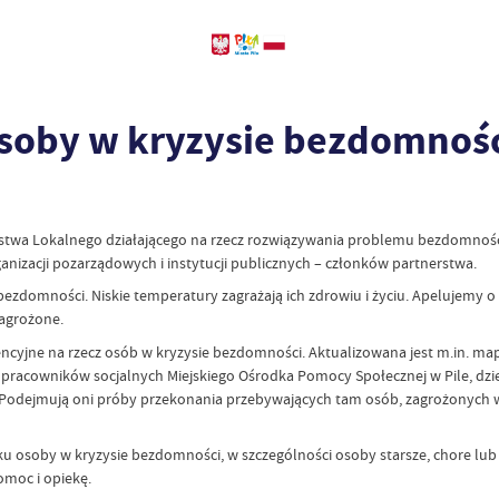
osoby w kryzysie bezdomnoś
rstwa Lokalnego działającego na rzecz rozwiązywania problemu bezdomności
anizacji pozarządowych i instytucji publicznych – członków partnerstwa.
bezdomności. Niskie temperatury zagrażają ich zdrowiu i życiu. Apelujemy o
agrożone.
cyjne na rzecz osób w kryzysie bezdomności. Aktualizowana jest m.in. ma
 pracowników socjalnych Miejskiego Ośrodka Pomocy Społecznej w Pile, dzie
ie”. Podejmują oni próby przekonania przebywających tam osób, zagrożonych
ku osoby w kryzysie bezdomności, w szczególności osoby starsze, chore lu
omoc i opiekę.