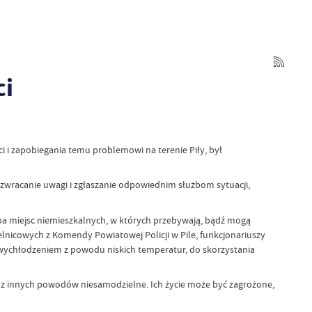
ci
 i zapobiegania temu problemowi na terenie Piły, był
 zwracanie uwagi i zgłaszanie odpowiednim służbom sytuacji,
pa miejsc niemieszkalnych, w których przebywają, bądź mogą
lnicowych z Komendy Powiatowej Policji w Pile, funkcjonariuszy
 wychłodzeniem z powodu niskich temperatur, do skorzystania
b z innych powodów niesamodzielne. Ich życie może być zagrożone,