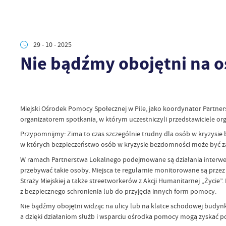
29 - 10 - 2025
Nie bądźmy obojętni na 
Miejski Ośrodek Pomocy Społecznej w Pile, jako koordynator Partne
organizatorem spotkania, w którym uczestniczyli przedstawiciele org
Przypomnijmy: Zima to czas szczególnie trudny dla osób w kryzysie 
w których bezpieczeństwo osób w kryzysie bezdomności może być z
W ramach Partnerstwa Lokalnego podejmowane są działania interwen
przebywać takie osoby. Miejsca te regularnie monitorowane są przez
Straży Miejskiej a także streetworkerów z Akcji Humanitarnej „Życ
z bezpiecznego schronienia lub do przyjęcia innych form pomocy.
Nie bądźmy obojętni widząc na ulicy lub na klatce schodowej budyn
a dzięki działaniom służb i wsparciu ośrodka pomocy mogą zyskać p