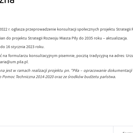
022 r. ogłasza przeprowadzenie konsultacji społecznych projektu Strategii R
ian do projektu Strategii Rozwoju Miasta Piły do 2035 roku – aktualizacja.
do 16 stycznia 2023 roku.
 na formularzu konsultacyjnym pisemnie, pocztą tradycyjną na adres: Urząd M
aria@um.pila.pl.
ana jest w ramach realizacji projektu pn. "Piła – opracowanie dokumentacj
o Pomoc Techniczna 2014-2020 oraz ze środków budżetu państwa.