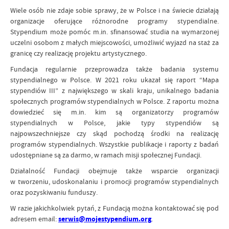
Wiele osób nie zdaje sobie sprawy, że w Polsce i na świecie działają
organizacje oferujące różnorodne programy stypendialne.
Stypendium może pomóc m.in. sfinansować studia na wymarzonej
uczelni osobom z małych miejscowości, umożliwić wyjazd na staż za
granicę czy realizację projektu artystycznego.
Fundacja regularnie przeprowadza także badania systemu
stypendialnego w Polsce. W 2021 roku ukazał się raport “Mapa
stypendiów III” z największego w skali kraju, unikalnego badania
społecznych programów stypendialnych w Polsce. Z raportu można
dowiedzieć się m.in. kim są organizatorzy programów
stypendialnych w Polsce, jakie typy stypendiów są
najpowszechniejsze czy skąd pochodzą środki na realizację
programów stypendialnych. Wszystkie publikacje i raporty z badań
udostępniane są za darmo, w ramach misji społecznej Fundacji.
Działalność Fundacji obejmuje także wsparcie organizacji
w tworzeniu, udoskonalaniu i promocji programów stypendialnych
oraz pozyskiwaniu funduszy.
W razie jakichkolwiek pytań, z Fundacją można kontaktować się pod
adresem email:
serwis@mojestypendium.org
.