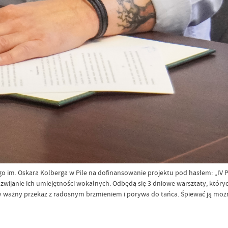
 im. Oskara Kolberga w Pile na dofinansowanie projektu pod hasłem: „IV Pi
wijanie ich umiejętności wokalnych. Odbędą się 3 dniowe warsztaty, który
zy ważny przekaz z radosnym brzmieniem i porywa do tańca. Śpiewać ją moż