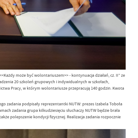
<Każdy może być wolontariuszem>> - kontynuacja działań, cz. II” ze
adzenia 20 szkoleń grupowych i indywidualnych w szkołach,
ctwa Pracy, w którym wolontariusze przepracują 140 godzin. Kwota
go zadania podpisały reprezentantki NUTW: prezes Izabela Toboła
W ramach zadania grupa kilkudziesięciu słuchaczy NUTW będzie brała
akże polepszenie kondycji fizycznej. Realizacja zadania rozpocznie