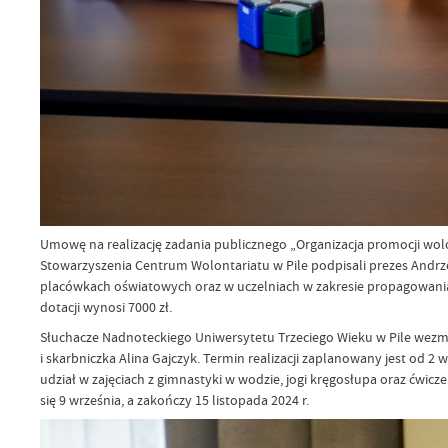
Umowę na realizację zadania publicznego „Organizacja promocji wolo
Stowarzyszenia Centrum Wolontariatu w Pile podpisali prezes Andrz
placówkach oświatowych oraz w uczelniach w zakresie propagowania
dotacji wynosi 7000 zł.
Słuchacze Nadnoteckiego Uniwersytetu Trzeciego Wieku w Pile wezm
i skarbniczka Alina Gajczyk. Termin realizacji zaplanowany jest od 2
udział w zajęciach z gimnastyki w wodzie, jogi kręgosłupa oraz ćwicz
się 9 września, a zakończy 15 listopada 2024 r.