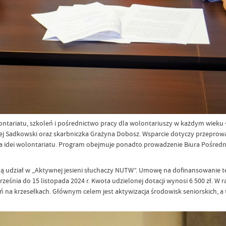
ntariatu, szkoleń i pośrednictwo pracy dla wolontariuszy w każdym wieku <
ej Sadkowski oraz skarbniczka Grażyna Dobosz. Wsparcie dotyczy przeprow
 idei wolontariatu. Program obejmuje ponadto prowadzenie Biura Pośredni
ą udział w „Aktywnej jesieni słuchaczy NUTW”. Umowę na dofinansowanie te
 września do 15 listopada 2024 r. Kwota udzielonej dotacji wynosi 6 500 zł. 
eń na krzesełkach. Głównym celem jest aktywizacja środowisk seniorskich, a t