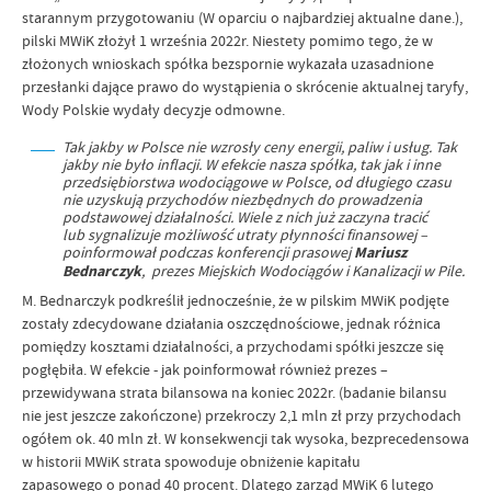
starannym przygotowaniu (W oparciu o najbardziej aktualne dane.),
pilski MWiK złożył 1 września 2022r. Niestety pomimo tego, że w
złożonych wnioskach spółka bezspornie wykazała uzasadnione
przesłanki dające prawo do wystąpienia o skrócenie aktualnej taryfy,
Wody Polskie wydały decyzje odmowne.
Tak jakby w Polsce nie wzrosły ceny energii, paliw i usług. Tak
jakby nie było inflacji. W efekcie nasza spółka, tak jak i inne
przedsiębiorstwa wodociągowe w Polsce, od długiego czasu
nie uzyskują przychodów niezbędnych do prowadzenia
podstawowej działalności. Wiele z nich już zaczyna tracić
lub sygnalizuje możliwość utraty płynności finansowej –
poinformował podczas konferencji prasowej
Mariusz
Bednarczyk
, prezes Miejskich Wodociągów i Kanalizacji w Pile.
M. Bednarczyk podkreślił jednocześnie, że w pilskim MWiK podjęte
zostały zdecydowane działania oszczędnościowe, jednak różnica
pomiędzy kosztami działalności, a przychodami spółki jeszcze się
pogłębiła. W efekcie - jak poinformował również prezes –
przewidywana strata bilansowa na koniec 2022r. (badanie bilansu
nie jest jeszcze zakończone) przekroczy 2,1 mln zł przy przychodach
ogółem ok. 40 mln zł. W konsekwencji tak wysoka, bezprecedensowa
w historii MWiK strata spowoduje obniżenie kapitału
zapasowego o ponad 40 procent. Dlatego zarząd MWiK 6 lutego