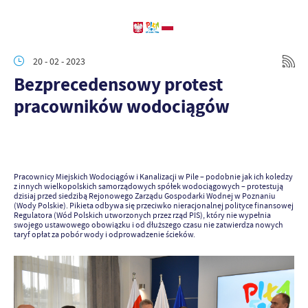
20 - 02 - 2023
Bezprecedensowy protest
pracowników wodociągów
Pracownicy Miejskich Wodociągów i Kanalizacji w Pile – podobnie jak ich koledzy
z innych wielkopolskich samorządowych spółek wodociągowych – protestują
dzisiaj przed siedzibą Rejonowego Zarządu Gospodarki Wodnej w Poznaniu
(Wody Polskie). Pikieta odbywa się przeciwko nieracjonalnej polityce finansowej
Regulatora (Wód Polskich utworzonych przez rząd PIS), który nie wypełnia
swojego ustawowego obowiązku i od dłuższego czasu nie zatwierdza nowych
taryf opłat za pobór wody i odprowadzenie ścieków.