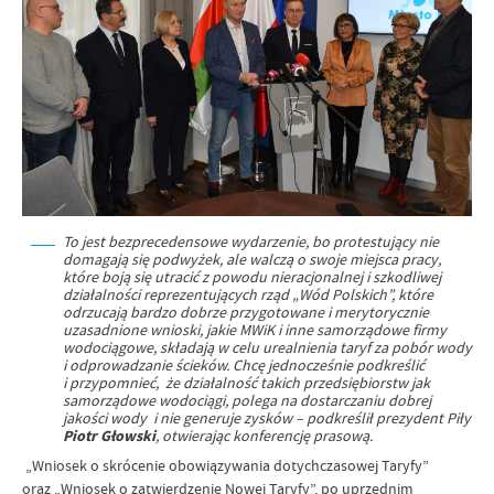
To jest bezprecedensowe wydarzenie, bo protestujący nie
domagają się podwyżek, ale walczą o swoje miejsca pracy,
które boją się utracić z powodu nieracjonalnej i szkodliwej
działalności reprezentujących rząd „Wód Polskich”, które
odrzucają bardzo dobrze przygotowane i merytorycznie
uzasadnione wnioski, jakie MWiK i inne samorządowe firmy
wodociągowe, składają w celu urealnienia taryf za pobór wody
i odprowadzanie ścieków. Chcę jednocześnie podkreślić
i przypomnieć, że działalność takich przedsiębiorstw jak
samorządowe wodociągi, polega na dostarczaniu dobrej
jakości wody i nie generuje zysków – podkreślił prezydent Piły
Piotr Głowski
, otwierając konferencję prasową.
„Wniosek o skrócenie obowiązywania dotychczasowej Taryfy”
oraz „Wniosek o zatwierdzenie Nowej Taryfy”, po uprzednim